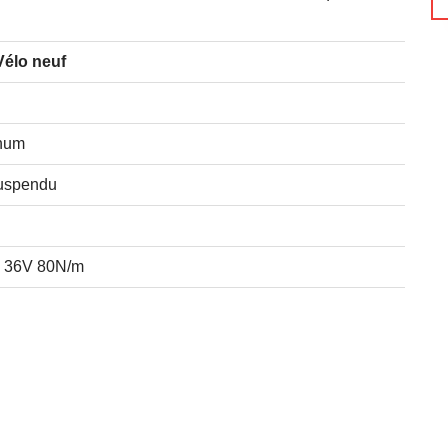
Vélo neuf
num
suspendu
 36V 80N/m