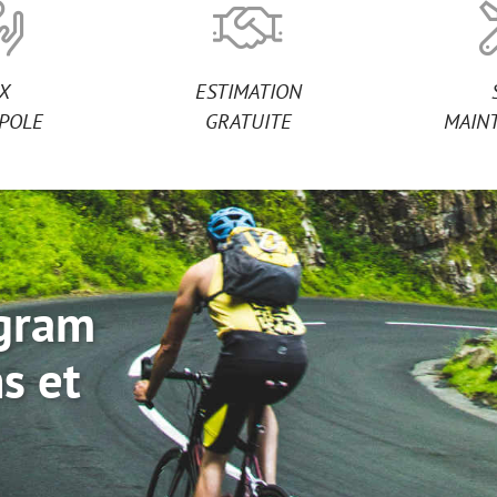
IX
ESTIMATION
POLE
GRATUITE
MAIN
agram
s et