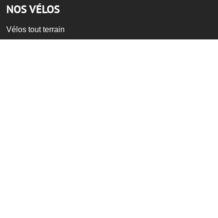
NOS VÉLOS
Vélos tout terrain
Vélos à assistance éléctrique
Vélos de ville
Vélos de route
Vélos pour enfants
BMX et bi-cross
Vélos d'occasion
NOS SERVICES
Location de vélos électrique
Maintenance et réparation
Qui sommes-nous