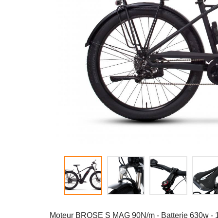
Moteur BROSE S MAG 90N/m - Batterie 630w - 12