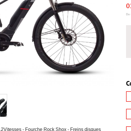
0
Du 
C
Vitesses - Fourche Rock Shox - Freins disques