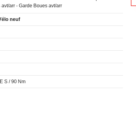
avt/arr - Garde Boues avt/arr
Vélo neuf
 S / 90 Nm