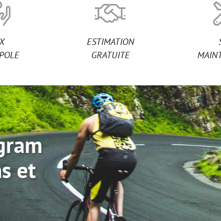
IX
ESTIMATION
POLE
GRATUITE
MAIN
agram
s et