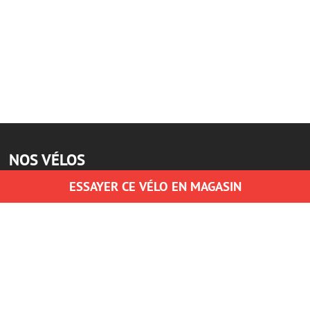
NOS VÉLOS
ESSAYER CE VÉLO EN MAGASIN
Vélos tout terrain
Vélos à assistance éléctrique
Vélos de ville
Vélos de route
Vélos pour enfants
BMX et bi-cross