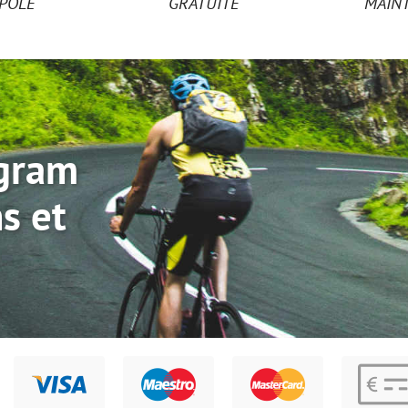
POLE
GRATUITE
MAIN
agram
s et