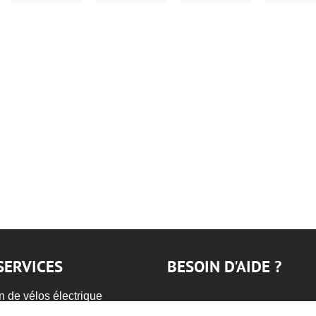
SERVICES
BESOIN D'AIDE ?
n de vélos électrique
VENDRE MON VÉLO