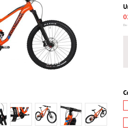
U
0
Du 
C