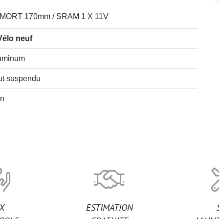
AMORT 170mm / SRAM 1 X 11V
Vélo neuf
uminum
ut suspendu
n
IX
ESTIMATION