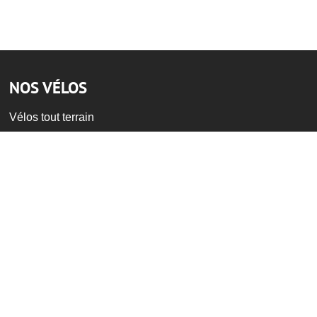
NOS VÉLOS
Vélos tout terrain
Vélos à assistance éléctrique
Vélos de ville
Vélos de route
Vélos pour enfants
BMX et bi-cross
Vélos d'occasion
NOS SERVICES